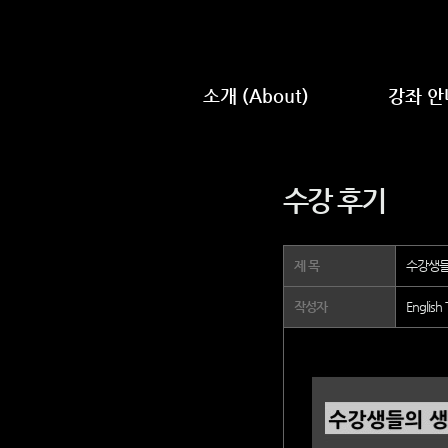
소개 (About)
강좌 안
브랜드 스토리
강좌 체
Scott Lee 소개
커리큘
수강 후기
회사 비전
레벨테스
제 목
수강생들
작성자
English