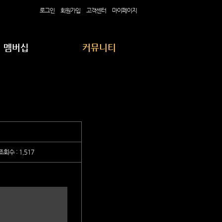
로그인
회원가입
고객센터
마이페이지
멤버십
커뮤니티
강좌 구매
공지사항 & 다운로드
수강 후기
수강생 후기 영상
명사 인터뷰 영상
TEA BLOG
 조회수 : 1,517