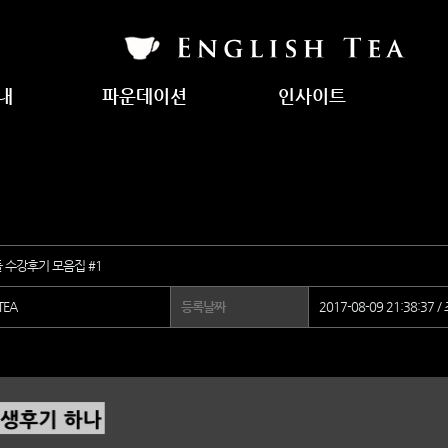
내
파운데이션
인사이트
험
이센셜 강좌
인사이트 (The Insight)
럼
발음 강좌
트
베이직 강좌
 수강후기 모음집 #1
 TEA
등록날짜
2017-08-09 21:38:37 /